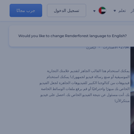
ر
تعلم
تسجيل الدخول
جرب مجانًا
Would you like to change Renderforest language to English?
الترويج لحدث الموسيقى
279K+
الاصدارات
مرن
يمكنك استخدام هذا القالب الجاهز لتقديم علامتك التجارية
الموسيقية أو صنع رسالة فيديو لجمهورك! يمكنك استخدام
فيديوهات من كتالوجنا الكبير للفيديوهات الجاهزة لجعل الفيديو
الخاص بك مبهرًا واحترافيًا أو قم برفع ملفات الوسائط الخاصة
بك. أنت مسئول عن نتيجة الفيديو الخاص بك. احصل على فيديو
مبتكرالآن!