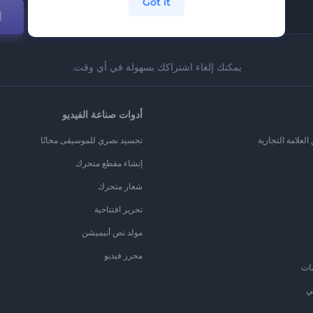
Got it
ا
يمكنك إلغاء اشتراكك بسهولة في أي وقت.
أدوات صناعة الفيديو
لعلامة التجارية
تجسيد بصري للموسيقى مجانًا
إنشاء مقطع متحرك
شعار متحرك
تحرير افتتاحية
مولد نص أنيميشن
محرر فيديو
ات
ي