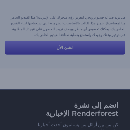
هل تريد صناعة فيديو ترويجي لتعزيز رؤية متجرك على الإنترنت؟ هذا الفيديو الجاهز
هنا لمساعدتك! يتميز هذا القالب بالأساسيات الضرورية التي ستحتاجها لبناء الفيديو
الخاص بك. يمكنك تخصيص أي منظر ووصف تريده للحصول على نتيجتك المطلوبة.
قم بتوفير وقتك وجهدك واستمتع بعملية صناعة الفيديو الخاص بك.
انشئ الأن
انضم إلى نشرة
Renderforest الإخبارية
كن من بين أوائل من يستلمون أحدث أخبارنا