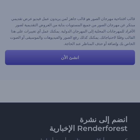
قالب افتتاحية مهرجان الصور هو قالب جاهز لمن يريدون عمل فيديو عرض تقديمي
مبتكر عن مهرجان الصور من جميع المستويات بداية من العروض التقديمية لصور
الأفراد للمهرجانات المحلية إلى المهرجان الدولية. يمكنك عمل أي تغييرات على هذا
القالب وفقًا لاحتياجاتك. يمكنك كذلك رفع الصور والفيديوهات والموسيقى أو الصوت
الخاص بك وإضافة أو حذف المناظر عند الحاجة.
انشئ الأن
انضم إلى نشرة
Renderforest الإخبارية