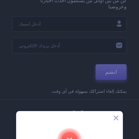
كن من بين أوائل من يستلمون أحدث أخبارنا
وعروضنا
انضم
يمكنك إلغاء اشتراكك بسهولة في أي وقت.
الشركة
حولنا
اتصل بنا