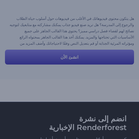
هل يتكون محتوى فيديوهاتك في الأغلب من فيديوهات حول أسلوب حياة الطلاب
والرجوع إلى المدرسة؟ هل تريد صنع فيديو جذاب يمكنك مشاركته مع متابعيك لتوجيه
نصائح لهم لقضاء فصل دراسي مميز؟ يحتوي هذا القالب الجاهز على جميع
الأساسيات التي تحتاجها والمزيد. يمكنك أخذ هذا القالب الجاهز بمحتواه الرائع
ومؤثراته المرئية الجذابة أو قم بتعديل النص وفقًا لاحتياجاتك وأضف المزيد من
المناظر والأفكار لإعطاء شعور مبهر.
انشئ الأن
انضم إلى نشرة
Renderforest الإخبارية