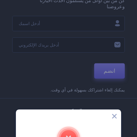
كن من بين أوائل من يستلمون أحدث أخبارنا
وعروضنا
انضم
يمكنك إلغاء اشتراكك بسهولة في أي وقت.
الشركة
حولنا
اتصل بنا