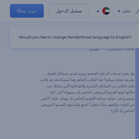
ر
تعلم
تسجيل الدخول
جرب مجانًا
Would you like to change Renderforest language to English?
خدمات الرعاية الصحية المهنية
722K+
الاصدارات
مرن
هل تقدم خدمات الرعاية الصحية وتريد تقديم خدماتك بأفضل
طريقة جذابة ممكنة؟ هذا القالب الجاهز هنا لمساعدتك.إنه قالب
ملئ بالكثير من المناظر المثيرة والتفاعلية التي يمكنك من
خلالها صنع الفيديو الترويجي الخاص بك بسهولة أكبر. كما
سيسرع من عملية صناعة الفيديو الخاص بك ويوفر عليك الكثير
من الوقت والجهد. ماذا تنتظر؟ اصنع واستمتع بالفيديو الترويجي
الخاص بك الآن!