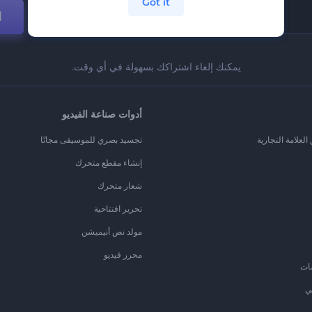
Got it
ا
يمكنك إلغاء اشتراكك بسهولة في أي وقت.
أدوات صناعة الفيديو
لعلامة التجارية
تجسيد بصري للموسيقى مجانًا
إنشاء مقطع متحرك
شعار متحرك
تحرير افتتاحية
مولد نص أنيميشن
محرر فيديو
ات
ي