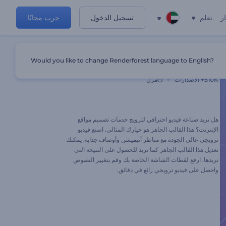
ر
تعلم
تسجيل الدخول
جرب مجانًا
Would you like to change Renderforest language to English?
خدمات تصميم المواقع الاحترافية
510K+
الاصدارات
مرن
هل تريد صناعة فيديو احترافي لترويج خدمات تصميم مواقع
الإنترنت؟ هذا القالب الجاهز هو خيارك المثالي. اصنع فيديو
ترويجي عالي الجودة مع مناظر أنيميشن وأوصاف جذابة. يمكنك
تعديل هذا القالب الجاهز كما تريد للحصول على النتيجة التي
تريدها. ارفع لقطات الشاشة الخاصة بك وقم بتغيير النصوص
واحصل على فيديو ترويجي رائع في دقائق.