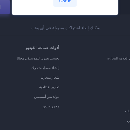
Got it
ا
يمكنك إلغاء اشتراكك بسهولة في أي وقت.
أدوات صناعة الفيديو
لعلامة التجارية
تجسيد بصري للموسيقى مجانًا
إنشاء مقطع متحرك
شعار متحرك
تحرير افتتاحية
مولد نص أنيميشن
محرر فيديو
ات
ي