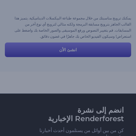
يمكنك ترويج مناسبتك من خلال مجموعة طباعة البيكسلات الديناميكية. يتميز هذا
القالب الجاهز بترويج مسابقة البرمجة ولكنه مثالي لترويج أي نوع آخر من
المسابقات. قم بتغيير النصوص ورفع الموسيقى والصور الخاصة بك واضغط على
استعراض! وسيكون الفيديو الخاص بك جاهزًا في غضون دقائق.
انشئ الأن
انضم إلى نشرة
Renderforest الإخبارية
كن من بين أوائل من يستلمون أحدث أخبارنا