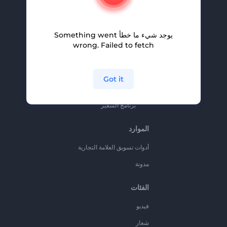
المساعدة والدعم
برنامج الإحالة
يوجد شيء ما خطأ Something went
سياسة الخصوصية
wrong. Failed to fetch
الشروط والأحكام
خريطة الموقع
Got it
برنامج شركاء
برنامج السفير
الموارد
أدوات تسويق العلامة التجارية
مدونة
الفئات
فيديو
شعار