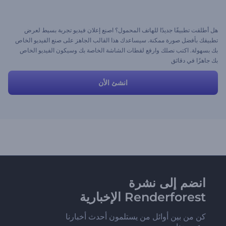
هل أطلقت تطبيقًا جديدًا للهاتف المحمول؟ اصنع إعلان فيديو تجربة بسيط لعرض
تطبيقك بأفضل صورة ممكنة. سيساعدك هذا القالب الجاهز على صنع الفيديو الخاص
بك بسهولة. اكتب نصلك وارفع لقطات الشاشة الخاصة بك وسيكون الفيديو الخاص
بك جاهزًا في دقائق
انشئ الأن
انضم إلى نشرة
Renderforest الإخبارية
كن من بين أوائل من يستلمون أحدث أخبارنا