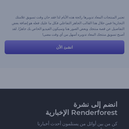
تعتبر المنتجات المعاد تدويرها رائجة هذه الأيام لذا فقد حان وقت تسويق علامتك
التجارية! فمن خلال هذا القالب الجاهز التفاعلي فكل ما عليك فعله هو إضافة بعض
التفاصيل عن قصة منتجك وبعض الصور هنا وسيكون الفيديو الخاص بك جاهزًا. لقد
أصبح تسويق منتجك المعاد تدويره أسهل من أي وقت مضى!
انشئ الأن
انضم إلى نشرة
Renderforest الإخبارية
كن من بين أوائل من يستلمون أحدث أخبارنا