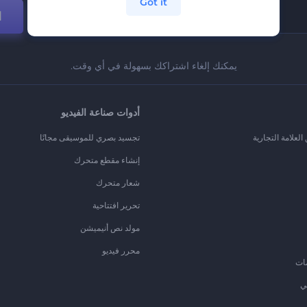
Got it
ا
يمكنك إلغاء اشتراكك بسهولة في أي وقت.
أدوات صناعة الفيديو
لعلامة التجارية
تجسيد بصري للموسيقى مجانًا
إنشاء مقطع متحرك
شعار متحرك
تحرير افتتاحية
مولد نص أنيميشن
محرر فيديو
ات
ي