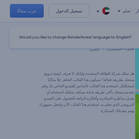
ر
تعلم
تسجيل الدخول
جرب مجانًا
Would you like to change Renderforest language to English?
ترويج شركة الطاقة المتجددة
722K+
الاصدارات
مرن
هل تملك شركة للطاقة المتجددة ولكنك لا تعرف كيفية ترويج
منتجك بطريقة فعالة؟ سيكون هذا القالب الجاهز حلًا مثاليًا
لمشكلتك. استخدم هذا القالب كأساس للفيديو الخاص بك وقم
بتقديم منتجك بأكثر طريقة جذابة ممكنة. يمكنك استخدام أو
تعديل مناظره الساحرة وأفكاره الرائعة للحصول على الفيديو
الترويجي الذي تحلم به. استخدم هذا القالب الآن واجعل جمهورك
يهتم بتقنياتك المبتكرة.