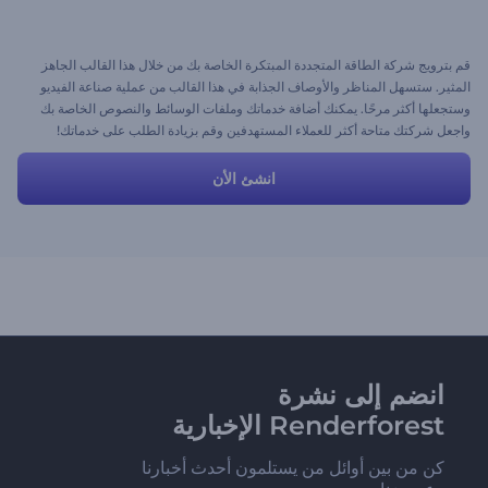
قم بترويج شركة الطاقة المتجددة المبتكرة الخاصة بك من خلال هذا القالب الجاهز
المثير. ستسهل المناظر والأوصاف الجذابة في هذا القالب من عملية صناعة الفيديو
وستجعلها أكثر مرحًا. يمكنك أضافة خدماتك وملفات الوسائط والنصوص الخاصة بك
واجعل شركتك متاحة أكثر للعملاء المستهدفين وقم بزيادة الطلب على خدماتك!
انشئ الأن
انضم إلى نشرة
Renderforest الإخبارية
كن من بين أوائل من يستلمون أحدث أخبارنا