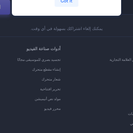
Got it
ا
يمكنك إلغاء اشتراكك بسهولة في أي وقت.
أدوات صناعة الفيديو
لعلامة التجارية
تجسيد بصري للموسيقى مجانًا
إنشاء مقطع متحرك
شعار متحرك
تحرير افتتاحية
مولد نص أنيميشن
محرر فيديو
ات
ي