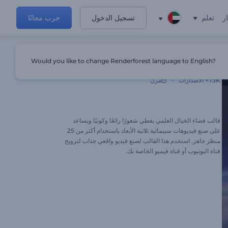
ر
تعلم
تسجيل الدخول
جرب مجانًا
Would you like to change Renderforest language to English?
ترويج قناة العلوم
73K+
الاصدارات
مرن
قالب فضاء الخيال العلمي يعطي شعورًا رائعًا وكونيًا ويساعد
على صنع فيديوهات سينمائية ثلاثية الأبعاد باستخدام أكثر من 25
منظر جاهز. استخدم هذا القالب لصنع فيديو واقعي جذاب لترويج
قناة اليوتيوب أو قناة فيميو الخاصة بك.