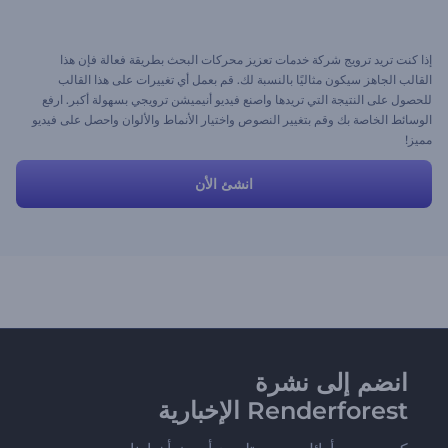
إذا كنت تريد ترويج شركة خدمات تعزيز محركات البحث بطريقة فعالة فإن هذا
القالب الجاهز سيكون مثاليًا بالنسبة لك. قم بعمل أي تغييرات على هذا القالب
للحصول على النتيجة التي تريدها واصنع فيديو أنيميشن ترويجي بسهولة أكبر. ارفع
الوسائط الخاصة بك وقم بتغيير النصوص واختيار الأنماط والألوان واحصل على فيديو
مميز!
انشئ الأن
انضم إلى نشرة
Renderforest الإخبارية