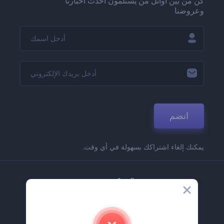
كن من بين أوائل من يستلمون أحدث أخبارنا
وعروضنا
انضم
يمكنك إلغاء اشتراكك بسهولة في أي وقت.
الشركة
حولنا
اتصل بنا