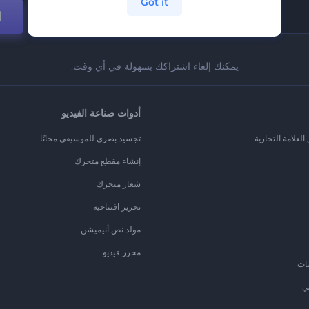
Got it
ا
يمكنك إلغاء اشتراكك بسهولة في أي وقت.
أدوات صناعة الفيديو
لعلامة التجارية
تجسيد بصري للموسيقى مجانًا
إنشاء مقطع متحرك
شعار متحرك
تحرير افتتاحية
مولد نص أنيميشن
محرر فيديو
ات
ي