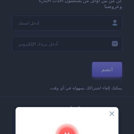
كن من بين أوائل من يستلمون أحدث أخبارنا
وعروضنا
انضم
يمكنك إلغاء اشتراكك بسهولة في أي وقت.
الشركة
حولنا
اتصل بنا