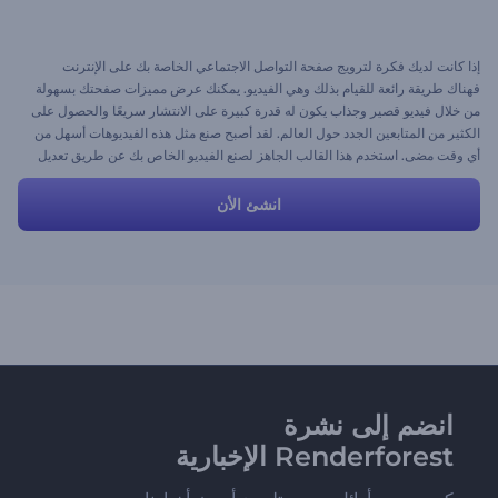
إذا كانت لديك فكرة لترويج صفحة التواصل الاجتماعي الخاصة بك على الإنترنت
فهناك طريقة رائعة للقيام بذلك وهي الفيديو. يمكنك عرض مميزات صفحتك بسهولة
من خلال فيديو قصير وجذاب يكون له قدرة كبيرة على الانتشار سريعًا والحصول على
الكثير من المتابعين الجدد حول العالم. لقد أصبح صنع مثل هذه الفيديوهات أسهل من
أي وقت مضى. استخدم هذا القالب الجاهز لصنع الفيديو الخاص بك عن طريق تعديل
المناظر واختيار الأنماط والألوان ورفع الموسيقى الخاصة بك والضغط على
استعراض.
انشئ الأن
انضم إلى نشرة
Renderforest الإخبارية