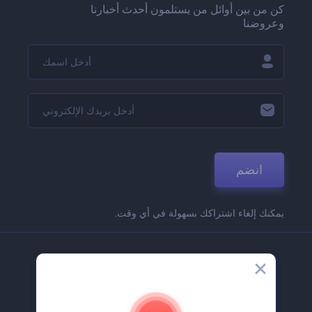
كن من بين أوائل من يستلمون أحدث أخبارنا
وعروضنا
انضم
يمكنك إلغاء اشتراكك بسهولة في أي وقت.
الشركة
حولنا
اتصل بنا