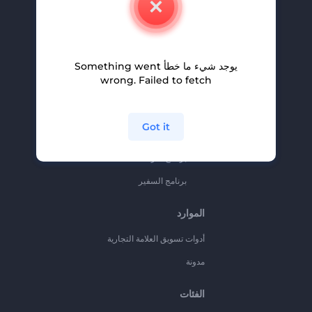
وظائف
المساعدة والدعم
يوجد شيء ما خطأ Something went
برنامج الإحالة
wrong. Failed to fetch
سياسة الخصوصية
الشروط والأحكام
Got it
خريطة الموقع
برنامج شركاء
برنامج السفير
الموارد
أدوات تسويق العلامة التجارية
مدونة
الفئات