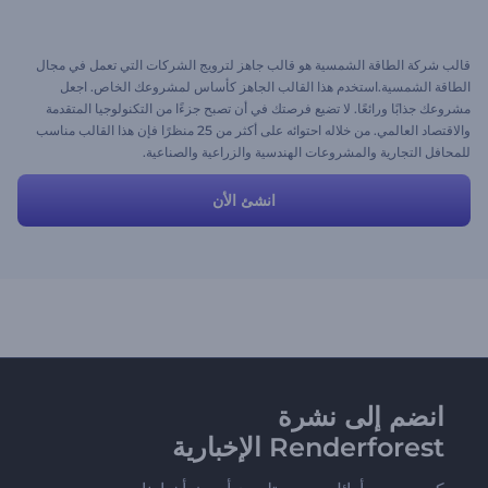
قالب شركة الطاقة الشمسية هو قالب جاهز لترويج الشركات التي تعمل في مجال
الطاقة الشمسية.استخدم هذا القالب الجاهز كأساس لمشروعك الخاص. اجعل
مشروعك جذابًا ورائعًا. لا تضيع فرصتك في أن تصبح جزءًا من التكنولوجيا المتقدمة
والاقتصاد العالمي. من خلاله احتوائه على أكثر من 25 منظرًا فإن هذا القالب مناسب
للمحافل التجارية والمشروعات الهندسية والزراعية والصناعية.
انشئ الأن
انضم إلى نشرة
Renderforest الإخبارية