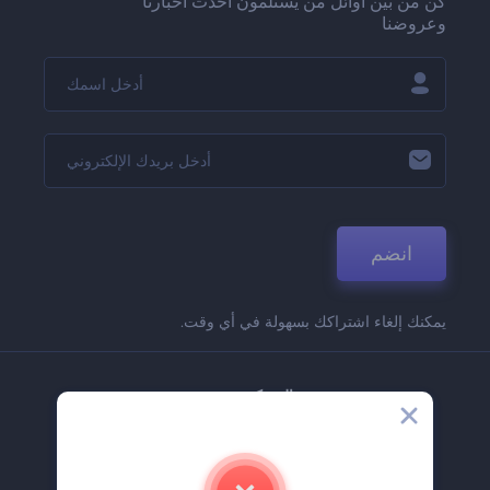
كن من بين أوائل من يستلمون أحدث أخبارنا
وعروضنا
انضم
يمكنك إلغاء اشتراكك بسهولة في أي وقت.
الشركة
حولنا
اتصل بنا