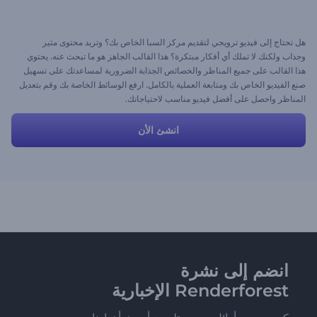
هل تحتاج إلى فيديو ترويجي لتقديم مركز السبا الخاص بك؟ وتريد محتوى مثير
وجذاب ولكنك لا تملك أي أفكار مبتكرة؟ هذا القالب الجاهز هو ما تبحث عنه. يحتوي
هذا القالب على جميع المناظر والخصائص الجذابة الضرورية لمساعدتك على تسهيل
صنع الفيديو الخاص بك ومتابعة العملية بالكامل. ارفع الوسائط الخاصة بك وقم بتعديل
المناظر واحصل على أفضل فيديو مناسب لاحتياجاتك.
انشئ الأن
انضم إلى نشرة
Renderforest الإخبارية