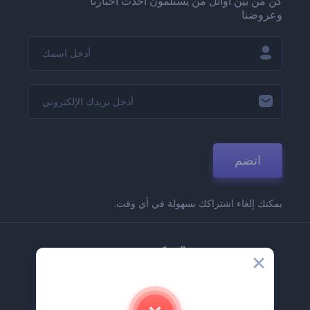
كن من بين أوائل من يستلمون أحدث أخبارنا
وعروضنا
انضم
يمكنك إلغاء اشتراكك بسهولة في أي وقت.
الشركة
حولنا
اتصل بنا