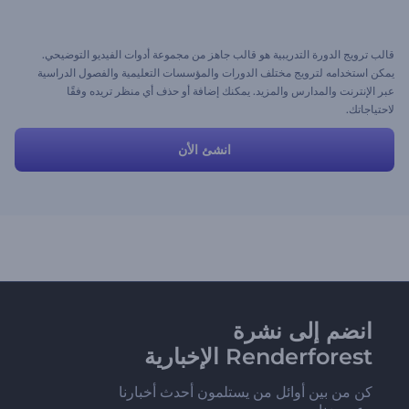
قالب ترويج الدورة التدريبية هو قالب جاهز من مجموعة أدوات الفيديو التوضيحي.
يمكن استخدامه لترويج مختلف الدورات والمؤسسات التعليمية والفصول الدراسية
عبر الإنترنت والمدارس والمزيد. يمكنك إضافة أو حذف أي منظر تريده وفقًا
لاحتياجاتك.
انشئ الأن
انضم إلى نشرة
Renderforest الإخبارية
كن من بين أوائل من يستلمون أحدث أخبارنا