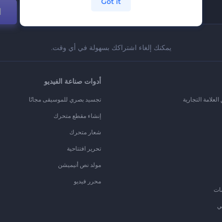
Got it
ا
يمكنك إلغاء اشتراكك بسهولة في أي وقت.
أدوات صناعة الفيديو
لعلامة التجارية
تجسيد بصري للموسيقى مجانًا
إنشاء مقطع متحرك
شعار متحرك
تحرير افتتاحية
مولد نص أنيميشن
محرر فيديو
ات
ي