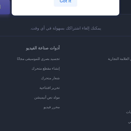
Got it
ا
يمكنك إلغاء اشتراكك بسهولة في أي وقت.
أدوات صناعة الفيديو
لعلامة التجارية
تجسيد بصري للموسيقى مجانًا
إنشاء مقطع متحرك
شعار متحرك
تحرير افتتاحية
مولد نص أنيميشن
محرر فيديو
ات
ي