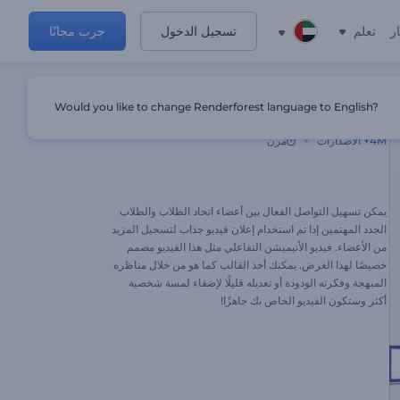
ر
تعلم
تسجيل الدخول
جرب مجانًا
Would you like to change Renderforest language to English?
فيديو التوظيف لاتحاد الطلاب
4M+
الاصدارات
مرن
يمكن تسهيل التواصل الفعال بين أعضاء اتحاد الطلاب والطلاب
الجدد المهتمين إذا تم استخدام إعلان فيديو جذاب لتسجيل المزيد
من الأعضاء. فيديو الأنيميشن التفاعلي مثل هذا الفيديو مصمم
خصيصًا لهذا الغرض. يمكنك أخذ القالب كما هو من خلال مناظره
المبهجة وفكرته الودودة أو تعديله قليلًا لإضفاء لمسة شخصية
أكثر وستكون الفيديو الخاص بك جاهزًا!