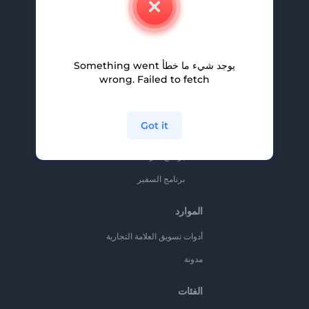
وظائف
المساعدة والدعم
يوجد شيء ما خطأ Something went
برنامج الإحالة
wrong. Failed to fetch
سياسة الخصوصية
الشروط والأحكام
Got it
خريطة الموقع
برنامج شركاء
برنامج السفير
الموارد
أدوات تسويق العلامة التجارية
مدونة
الفئات