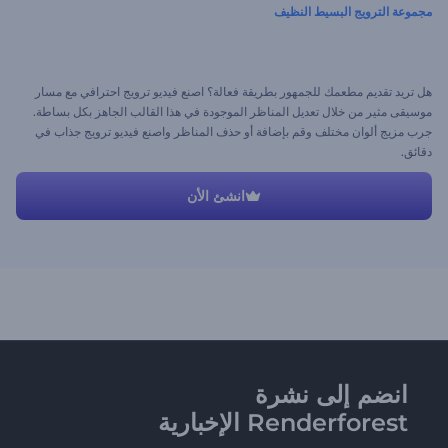
مجموعة الترويج البسيط النظيف
هل تريد تقديم مطعمك للجمهور بطريقة فعالة؟ اصنع فيديو ترويج احترافي مع مسار
موسيقى مثير من خلال تعديل المناظر الموجودة في هذا القالب الجاهز بكل بساطة.
جرب مزيج ألوان مختلف وقم بإضافة أو حذف المناظر واصنع فيديو ترويج جذاب في
دقائق.
انشئ الأن
انضم إلى نشرة
Renderforest الإخبارية