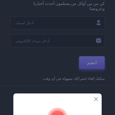
كن من بين أوائل من يستلمون أحدث أخبارنا
وعروضنا
انضم
يمكنك إلغاء اشتراكك بسهولة في أي وقت.
الشركة
حولنا
اتصل بنا