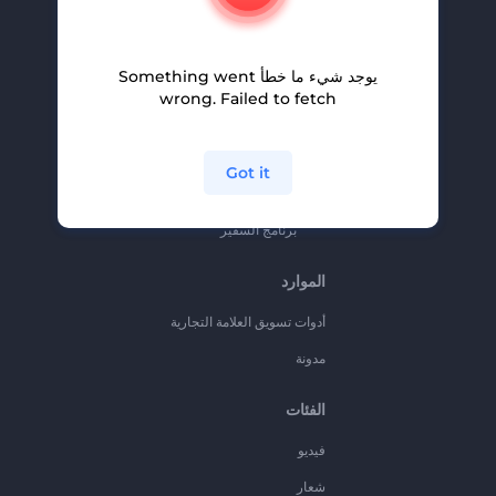
المساعدة والدعم
برنامج الإحالة
يوجد شيء ما خطأ Something went
سياسة الخصوصية
wrong. Failed to fetch
الشروط والأحكام
خريطة الموقع
Got it
برنامج شركاء
برنامج السفير
الموارد
أدوات تسويق العلامة التجارية
مدونة
الفئات
فيديو
شعار