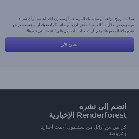
يمكنك ترويج موقعك أو مناسبتك الموسيقية أو مشروعاتك الخاصة أو أي شيء
موسيقى من خلال هذا القالب الجاهز. ارفع الوسائط الخاصة بك أو استخدم معرض
فيديوهاتنا المحفوظة وقم بأي تغييرات للحصول على النتيجة التي تريدها!
انشئ الأن
انضم إلى نشرة
Renderforest الإخبارية
كن من بين أوائل من يستلمون أحدث أخبارنا
وعروضنا