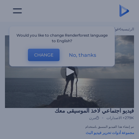
الرئيسية
قوالب
فيديو اجتماعي لاخذ الموسيقى معك
Would you like to change Renderforest language
to English?
No, thanks
CHANGE
فيديو اجتماعي لاخذ الموسيقى معك
279K+
الاصدارات
مرن
تم إنشاء هذا الفيديو المسبق باستخدام
مجموعة أدوات تحرير فيديو البث