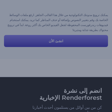
يمكنك ترويج مدونتك التكنولوجية من خلال هذا القالب الجاهز. ارفع ملفات الوسائط
الخاصة بك وقم بتغيير النصوص وإضافة أو حذف المناظر كما تريد. يمكنك استخدام
فيديوهات رندرفورست المحفوظة لجعل الفيديو الخاص بك أكثر روعة. ابدأ في ترويج
محتواك بطريقة جذابة ومثيرة!
انشئ الأن
انضم إلى نشرة
Renderforest الإخبارية
كن من بين أوائل من يستلمون أحدث أخبارنا