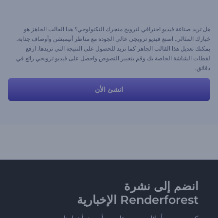
هل تريد صناعة فيديو احترافي لترويج متجرك التكنولوجي؟ هذا القالب الجاهز هو
خيارك المثالي. اصنع فيديو ترويجي عالي الجودة مع مناظر أنيميشن وأوصاف جذابة.
يمكنك تعديل هذا القالب الجاهز كما تريد للحصول على النتيجة التي تريدها. ارفع
لقطات الشاشة الخاصة بك وقم بتغيير النصوص واحصل على فيديو ترويجي رائع في
دقائق.
انشئ الأن
انضم إلى نشرة
Renderforest الإخبارية