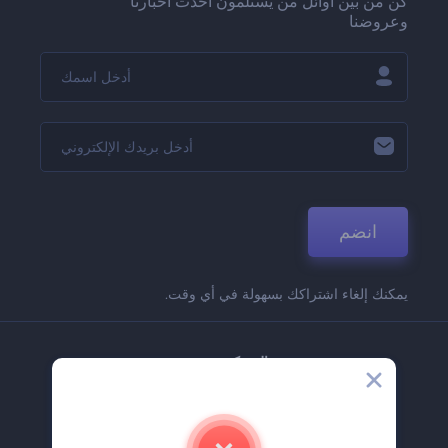
كن من بين أوائل من يستلمون أحدث أخبارنا
وعروضنا
انضم
يمكنك إلغاء اشتراكك بسهولة في أي وقت.
الشركة
حولنا
اتصل بنا