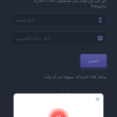
كن من بين أوائل من يستلمون أحدث أخبارنا
وعروضنا
انضم
يمكنك إلغاء اشتراكك بسهولة في أي وقت.
الشركة
حولنا
اتصل بنا