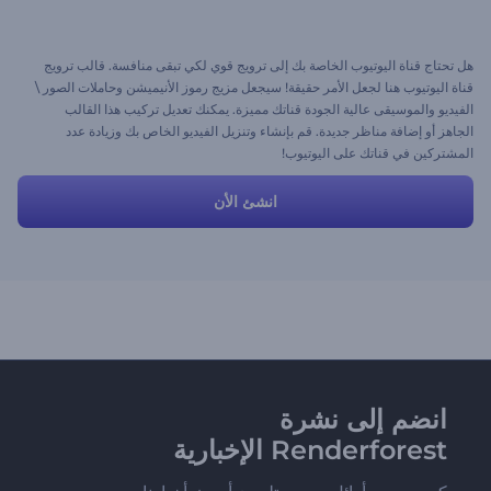
هل تحتاج قناة اليوتيوب الخاصة بك إلى ترويج قوي لكي تبقى منافسة. قالب ترويج
قناة اليوتيوب هنا لجعل الأمر حقيقة! سيجعل مزيج رموز الأنيميشن وحاملات الصور \
الفيديو والموسيقى عالية الجودة قناتك مميزة. يمكنك تعديل تركيب هذا القالب
الجاهز أو إضافة مناظر جديدة. قم بإنشاء وتنزيل الفيديو الخاص بك وزيادة عدد
المشتركين في قناتك على اليوتيوب!
انشئ الأن
انضم إلى نشرة
Renderforest الإخبارية