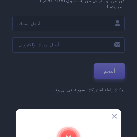
كن من بين أوائل من يستلمون أحدث أخبارنا
وعروضنا
انضم
يمكنك إلغاء اشتراكك بسهولة في أي وقت.
الشركة
حولنا
اتصل بنا