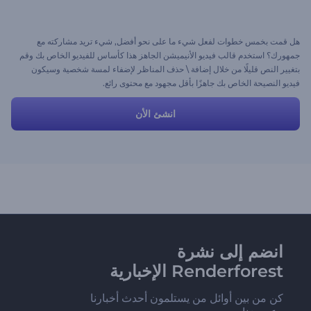
هل قمت بخمس خطوات لفعل شيء ما على نحو أفضل, شيء تريد مشاركته مع
جمهورك؟ استخدم قالب فيديو الأنيميشن الجاهز هذا كأساس للفيديو الخاص بك وقم
بتغيير النص قليلًا من خلال إضافة \ حذف المناظر لإضفاء لمسة شخصية وسيكون
فيديو النصيحة الخاص بك جاهزًا بأقل مجهود مع محتوى رائع.
انشئ الأن
انضم إلى نشرة
Renderforest الإخبارية
كن من بين أوائل من يستلمون أحدث أخبارنا