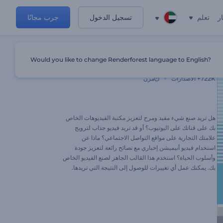
ر
تعلم
تسجيل الدخول
جرب مجانًا
Would you like to change Renderforest language to English?
5 نصائح لخلق مكان عمل سعيد
722K+
الاصدارات
مرن
هل تريد صنع شيء مفيد ومرح لتعزيز مكتبة الفيديوهات الخاص
بك على قناتك على اليوتيوب؟ أو قد تريد فيديو جذاب لترويج
علامتك التجارية على مواقع التواصل الاجتماعي؟ ماذا عن
استخدام فيديو أنيميشن إخباري مع نصائح رائعة لتعزيز جودة
وأسلوب الحياة؟ استخدم هذا القالب الجاهز لصنع الفيديو الخاص
بك. يمكنك عمل أي تغييرات للوصول إلى النتيجة التي تريدها.