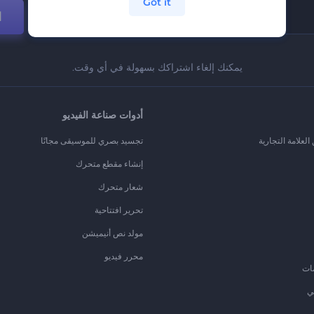
Got it
ا
يمكنك إلغاء اشتراكك بسهولة في أي وقت.
أدوات صناعة الفيديو
لعلامة التجارية
تجسيد بصري للموسيقى مجانًا
إنشاء مقطع متحرك
شعار متحرك
تحرير افتتاحية
مولد نص أنيميشن
محرر فيديو
ات
ي