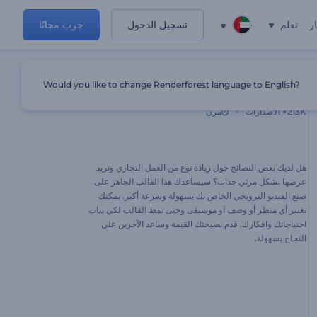
ر
تعلم
تسجيل الدخول
جرب مجانًا
Would you like to change Renderforest language to English?
5 نصائح لتنمية عملك
213K+
الاصدارات
مرن
هل لديك بعض النصائح حول زيادة نوع من العمل التجاري وتريد
عرضها بشكل مرئي جذاب؟ سيساعدك هذا القالب الجاهز على
صنع الفيديو الترويجي الخاص بك بسهولة وسرعة أكبر. يمكنك
تغيير أي منظر أو وصف أو موسيقى وحتى نمط القالب لكي يناب
احتياجاتك وافكارك. قدم نصيحتك القيمة وساعد الآخرين على
النجاح بسهولة.