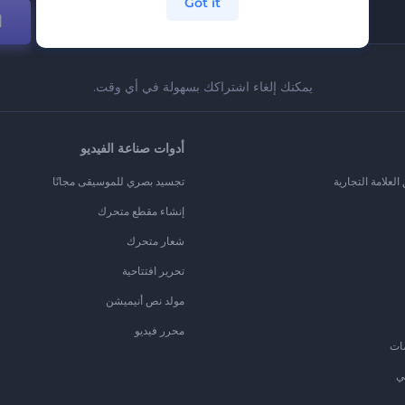
Got it
ا
يمكنك إلغاء اشتراكك بسهولة في أي وقت.
أدوات صناعة الفيديو
لعلامة التجارية
تجسيد بصري للموسيقى مجانًا
إنشاء مقطع متحرك
شعار متحرك
تحرير افتتاحية
مولد نص أنيميشن
محرر فيديو
ات
ي