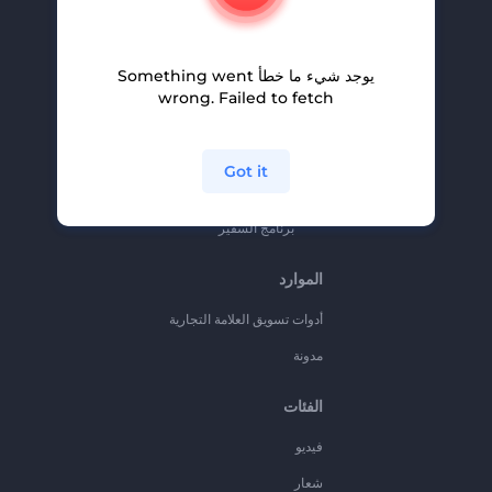
المساعدة والدعم
برنامج الإحالة
يوجد شيء ما خطأ Something went
سياسة الخصوصية
wrong. Failed to fetch
الشروط والأحكام
خريطة الموقع
Got it
برنامج شركاء
برنامج السفير
الموارد
أدوات تسويق العلامة التجارية
مدونة
الفئات
فيديو
شعار