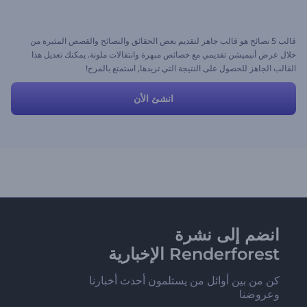
قالب 5 نصائح هو قالب جاهز لتقديم بعض الحقائق والنصائح والقصص المثيرة من
خلال عرض أنيميشن تقديمي مع خصائص مبهرة وانتقالات ملونة. يمكنك تعديل هذا
القالب الجاهز للحصول على النتيجة التي تريدها, استمتع بالمرح!
انشئ الأن
انضم إلى نشرة
Renderforest الإخبارية
كن من بين أوائل من يستلمون أحدث أخبارنا
وعروضنا