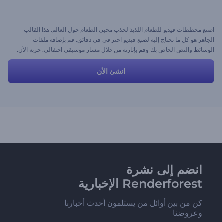
اصنع مخططات فيديو للطعام اللذيذ لجذب محبي الطعام حول العالم. هذا القالب
الجاهز هو كل ما تحتاج إليه لصنع فيديو احترافي في دقائق. قم بإضافة ملفات
الوسائط والنص الخاص بك وقم بإثارته من خلال مسار موسيقى احتفالي. جربه الآن.
انشئ الأن
انضم إلى نشرة
Renderforest الإخبارية
كن من بين أوائل من يستلمون أحدث أخبارنا
وعروضنا