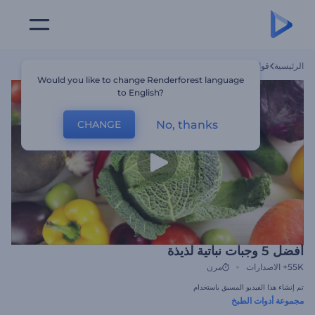
الرئيسية
قوالب
أفضل 5 وجبات نباتية لذيذة
Would you like to change Renderforest language
to English?
No, thanks
CHANGE
أفضل 5 وجبات نباتية لذيذة
55K+
الاصدارات
مرن
تم إنشاء هذا الفيديو المسبق باستخدام
مجموعة أدوات الطبخ