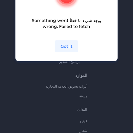
المساعدة والدعم
برنامج الإحالة
يوجد شيء ما خطأ Something went
سياسة الخصوصية
wrong. Failed to fetch
الشروط والأحكام
خريطة الموقع
Got it
برنامج شركاء
برنامج السفير
الموارد
أدوات تسويق العلامة التجارية
مدونة
الفئات
فيديو
شعار