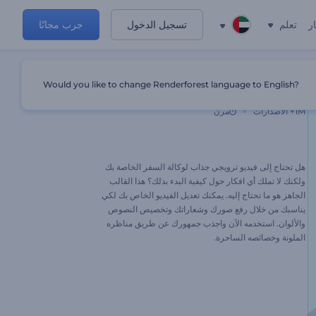
ر
تعلم
تسجيل الدخول
جرب مجانًا
Would you like to change Renderforest language to English?
عرض ترويجي للرحلات والسفر
1M+
الاصدارات
مرن
هل تحتاج إلى فيديو ترويجي جذاب لوكالة السفر الخاصة بك
ولكنك لا تملك أي افكار حول كيفية البدء بذلك؟ هذا القالب
الجاهز هو ما تحتاج إليه. يمكنك تعديل الفيديو الخاص بك لكي
يناسبك من خلال رفع صورك وشعاراتك وتخصيص النصوص
والألوان. استخدمه الآن واجذب جمهورك عن طريق مناظره
الملونة وخصائصه الساحرة.