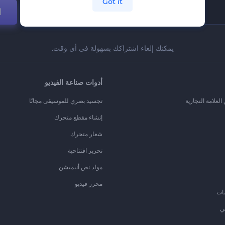
Got it
ا
يمكنك إلغاء اشتراكك بسهولة في أي وقت.
أدوات صناعة الفيديو
لعلامة التجارية
تجسيد بصري للموسيقى مجانًا
إنشاء مقطع متحرك
شعار متحرك
تحرير افتتاحية
مولد نص أنيميشن
محرر فيديو
ات
ي