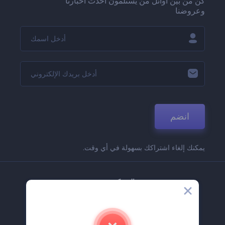
كن من بين أوائل من يستلمون أحدث أخبارنا
وعروضنا
انضم
يمكنك إلغاء اشتراكك بسهولة في أي وقت.
الشركة
حولنا
اتصل بنا