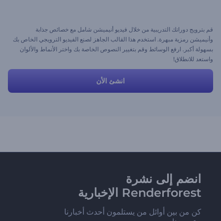
قم بترويج دوراتك التدريبية من خلال فيديو أنيميشن شامل مع خصائص جذابة
وأنيميشن رمزية مبهرة. استخدم هذا القالب الجاهز لصنع الفيديو الترويجي الخاص بك
بسهولة أكبر. ارفع الوسائط وقم بتغيير النصوص الخاصة بك واختر الأنماط والألوان
واستعد للانطلاق!
انشئ الأن
انضم إلى نشرة
Renderforest الإخبارية
كن من بين أوائل من يستلمون أحدث أخبارنا