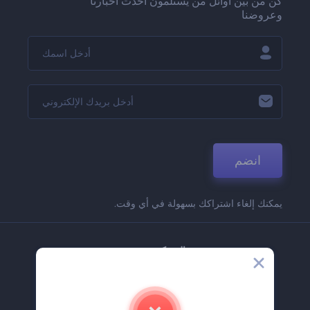
كن من بين أوائل من يستلمون أحدث أخبارنا
وعروضنا
انضم
يمكنك إلغاء اشتراكك بسهولة في أي وقت.
الشركة
حولنا
اتصل بنا