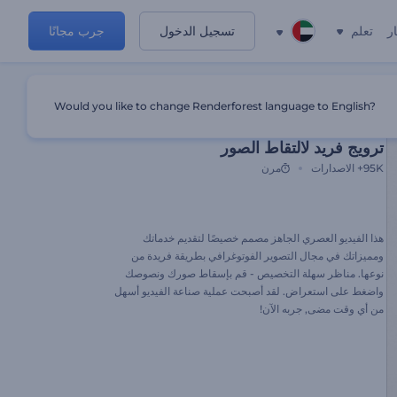
ر
تعلم
تسجيل الدخول
جرب مجانًا
Would you like to change Renderforest language to English?
الإعداد المسبق المميز
ترويج فريد لالتقاط الصور
95K+
الاصدارات
مرن
هذا الفيديو العصري الجاهز مصمم خصيصًا لتقديم خدماتك
ومميزاتك في مجال التصوير الفوتوغرافي بطريقة فريدة من
نوعها. مناظر سهلة التخصيص - قم بإسقاط صورك ونصوصك
واضغط على استعراض. لقد أصبحت عملية صناعة الفيديو أسهل
من أي وقت مضى, جربه الآن!