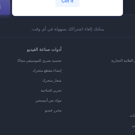
Got it
ا
يمكنك إلغاء اشتراكك بسهولة في أي وقت.
أدوات صناعة الفيديو
لعلامة التجارية
تجسيد بصري للموسيقى مجانًا
إنشاء مقطع متحرك
شعار متحرك
تحرير افتتاحية
مولد نص أنيميشن
محرر فيديو
ات
ي