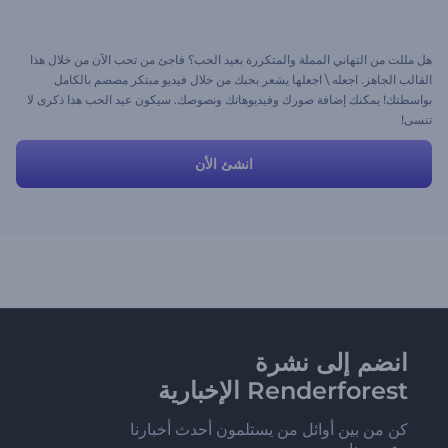
هل مللت من التهاني المملة والمتكررة بعيد الحب؟ فاجئ من تحب الآن من خلال هذا
القالب الجاهز. اجعله \ اجعلها يشعر بحبك من خلال فيديو مبتكر مصصم بالكامل
بواسطتك! يمكنك إضافة صورك وفيديوهاتك ونصوصك. سيكون عيد الحب هذا ذكرى لا
تنسى!
انشئ الأن
انضم إلى نشرة
Renderforest الإخبارية
كن من بين أوائل من يستلمون أحدث أخبارنا