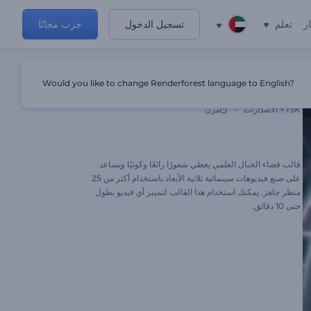
ر
تعلم
تسجيل الدخول
جرب مجانًا
Would you like to change Renderforest language to English?
مقدمة فيديو الخيال العلمي
73K+
الاصدارات
مرن
قالب فضاء الخيال العلمي يعطي شعورًا رائعًا وكونيًا ويساعد
على صنع فيديوهات سينمائية ثلاثية الأبعاد باستخدام أكثر من 25
منظر جاهز. يمكنك استخدام هذا القالب لتمييز أي فيديو بطول
حتى 10 دقائق.