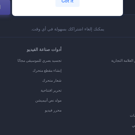
Got it
ا
يمكنك إلغاء اشتراكك بسهولة في أي وقت.
أدوات صناعة الفيديو
لعلامة التجارية
تجسيد بصري للموسيقى مجانًا
إنشاء مقطع متحرك
شعار متحرك
تحرير افتتاحية
مولد نص أنيميشن
محرر فيديو
ات
ي