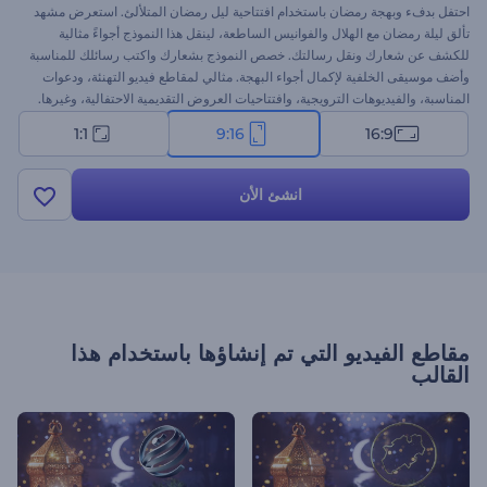
احتفل بدفء وبهجة رمضان باستخدام افتتاحية ليل رمضان المتلألئ. استعرض مشهد
تألق ليلة رمضان مع الهلال والفوانيس الساطعة، لينقل هذا النموذج أجواءً مثالية
للكشف عن شعارك ونقل رسالتك. خصص النموذج بشعارك واكتب رسائلك للمناسبة
وأضف موسيقى الخلفية لإكمال أجواء البهجة. مثالي لمقاطع فيديو التهنئة، ودعوات
المناسبة، والفيديوهات الترويجية، وافتتاحيات العروض التقديمية الاحتفالية، وغيرها.
ابدأ الآن لتنشر بهجة وروح رمضان!
1:1
9:16
16:9
انشئ الأن
مقاطع الفيديو التي تم إنشاؤها باستخدام هذا
القالب