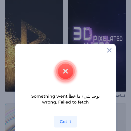
افتتاحية نقطية ثلاثية الأبعاد
شعار الرماد اللامع الملهم
يوجد شيء ما خطأ Something went
wrong. Failed to fetch
Got it