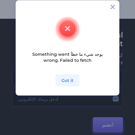
انضم إلى نشرة
Renderforest الإخبارية
يوجد شيء ما خطأ Something went
كن من بين أوائل من يستلمون أحدث أخبارنا
wrong. Failed to fetch
وعروضنا
Got it
انضم