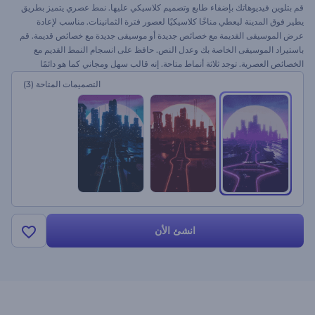
قم بتلوين فيديوهاتك بإضفاء طابع وتصميم كلاسيكي عليها. نمط عصري يتميز بطريق
يطير فوق المدينة ليعطي مناخًا كلاسيكيًا لعصور فترة الثمانينات. مناسب لإعادة
عرض الموسيقى القديمة مع خصائص جديدة أو موسيقى جديدة مع خصائص قديمة. قم
باستيراد الموسيقى الخاصة بك وعدل النص. حافظ على انسجام النمط القديم مع
الخصائص العصرية. توجد ثلاثة أنماط متاحة. إنه قالب سهل ومجاني كما هو دائمًا
التصميمات المتاحة
(3)
انشئ الأن