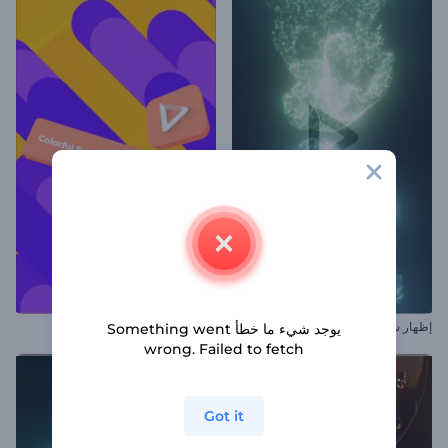
إظهار شعار اندماج غبار النجوم
افتتاحية شريط بحث ملون
يوجد شيء ما خطأ Something went
wrong. Failed to fetch
Got it