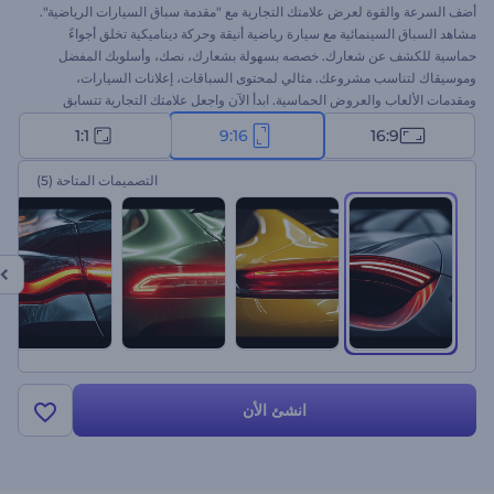
أضف السرعة والقوة لعرض علامتك التجارية مع "مقدمة سباق السيارات الرياضية".
مشاهد السباق السينمائية مع سيارة رياضية أنيقة وحركة ديناميكية تخلق أجواءً
حماسية للكشف عن شعارك. خصصه بسهولة بشعارك، نصك، وأسلوبك المفضل
وموسيقاك لتناسب مشروعك. مثالي لمحتوى السباقات، إعلانات السيارات،
ومقدمات الألعاب والعروض الحماسية. ابدأ الآن واجعل علامتك التجارية تتسابق
بأسلوب مميز!
1:1
9:16
16:9
التصميمات المتاحة
(5)
انشئ الأن