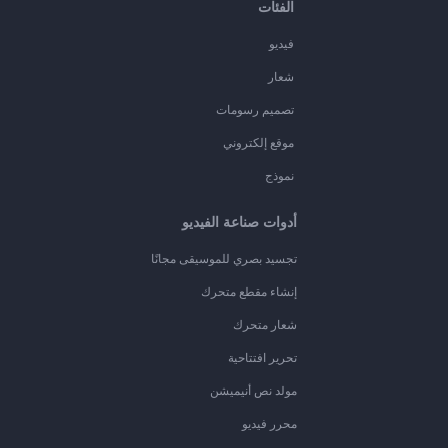
الفئات
فيديو
شعار
تصميم رسومات
موقع إلكتروني
نموذج
أدوات صناعة الفيديو
تجسيد بصري للموسيقى مجانًا
إنشاء مقطع متحرك
شعار متحرك
تحرير افتتاحية
مولد نص أنيميشن
محرر فيديو