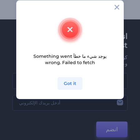
انضم إلى نشرة
Renderforest الإخبارية
يوجد شيء ما خطأ Something went
كن من بين أوائل من يستلمون أحدث أخبارنا
wrong. Failed to fetch
وعروضنا
Got it
انضم