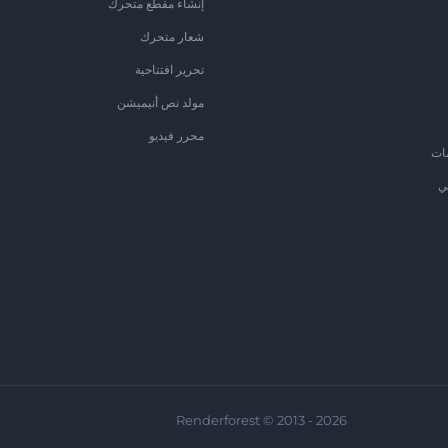
إنشاء مقطع متحرك
شعار متحرك
تحرير افتتاحية
مولد نص أنيميشن
محرر فيديو
ات
ي
Renderforest © 2013 - 2026