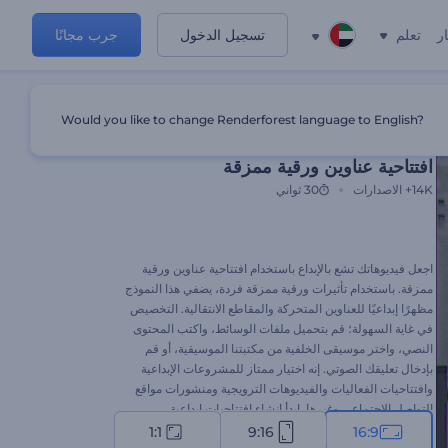
ر
تعلم
تسجيل الدخول
جرب مجانًا
Would you like to change Renderforest language to English?
قالب مميز
افتتاحية عناوين ورقية ممزقة
14K+
الاصدارات
30 ثواني
اجعل فيديوهاتك تشع بالإبداع باستخدام افتتاحية عناوين ورقية
ممزقة. باستخدام تأثيرات ورقية ممزقة فردة، يضفي هذا النموذج
مظهرًا إبداعيًا للعناوين المتحركة والمقاطع الانتقالية. التخصيص
في غاية السهولة؛ قم بتحميل ملفات الوسائط، واكتب المحتوى
النصي، واختر موسيقى الخلفية من مكتبتنا الموسيقية، أو قم
بإدخال تعليقك الصوتي. إنه اختيار ممتاز للمشروعات الإبداعية
وافتتاحيات الفعاليات والفيديوهات الترويجية ومنشورات مواقع
التواصل الاجتماعي وغيرها. ابدأ إنشاء افتتاحيات إبداعية
باستخدام افتتاحية العناوين الورقية الممزقة الآن!
1:1
9:16
16:9