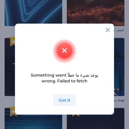
كشف شعار موجات جسيمات
افتتاحية طبقات نيون سريعة
يوجد شيء ما خطأ Something went
wrong. Failed to fetch
Got it
تهنئة رمضانية
شعار انفجار الكرة المذهل