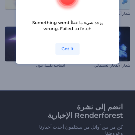
شعار أنيميشن الكرات المغناطيسية
شعار السحب المتراكمة
يوجد شيء ما خطأ Something went
wrong. Failed to fetch
Got it
شعار الانفجار السينمائي
افتتاحية بكسل نيون
انضم إلى نشرة
Renderforest الإخبارية
كن من بين أوائل من يستلمون أحدث أخبارنا
وعروضنا