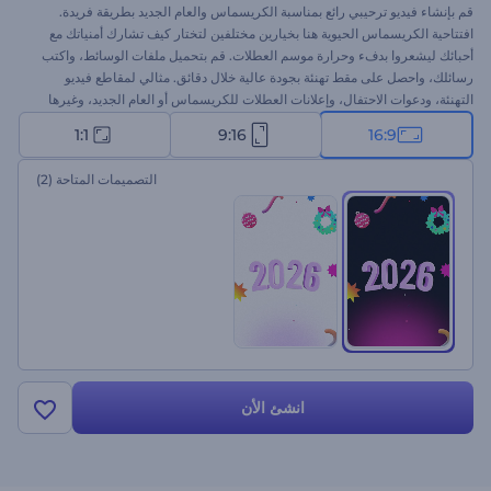
قم بإنشاء فيديو ترحيبي رائع بمناسبة الكريسماس والعام الجديد بطريقة فريدة.
افتتاحية الكريسماس الحيوية هنا بخيارين مختلفين لتختار كيف تشارك أمنياتك مع
أحبائك ليشعروا بدفء وحرارة موسم العطلات. قم بتحميل ملفات الوسائط، واكتب
رسائلك، واحصل على مقط تهنئة بجودة عالية خلال دقائق. مثالي لمقاطع فيديو
التهنئة، ودعوات الاحتفال، وإعلانات العطلات للكريسماس أو العام الجديد، وغيرها
الكثير. جرب الآن!
1:1
9:16
16:9
التصميمات المتاحة
(2)
انشئ الأن