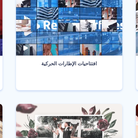
‫افتتاحيات الإطارات الحركية‬
انشئ