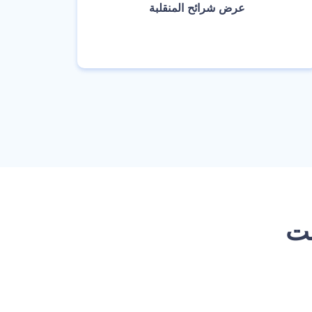
‫عرض شرائح المنقلبة‬
انشئ
نت