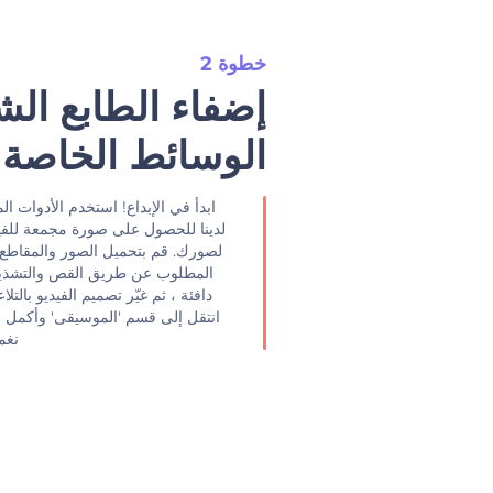
خطوة 2
‫إضفاء الطابع ا
الوسائط الخاصة ‬
‫ابدأ في الإبداع! استخدم الأدوات ا
لدينا للحصول على صورة مجمعة للفيد
لصورك. قم بتحميل الصور والمقاطع ا
المطلوب عن طريق القص والتشذيب 
دافئة ، ثم غيّر تصميم الفيديو بالت
انتقل إلى قسم 'الموسيقى' وأكمل 
نغ‬