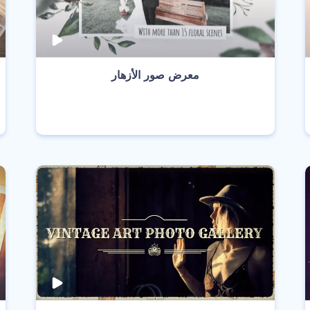
‫معرض صور الأزهار‬
انشئ