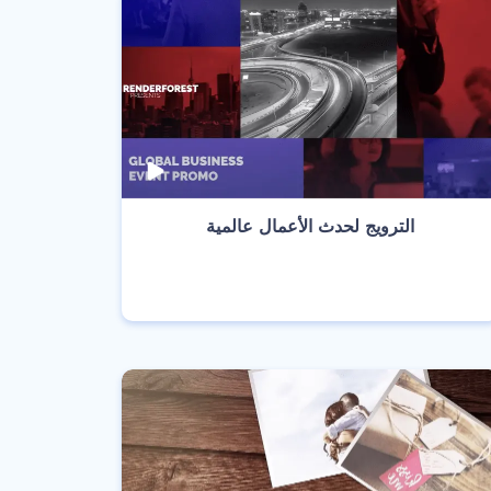
‫الترويج لحدث الأعمال عالمية‬
انشئ