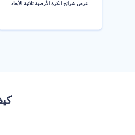
‫عرض شرائح الكرة الأرضية ثلاثية الأبعاد‬
انشئ
‫ك‬